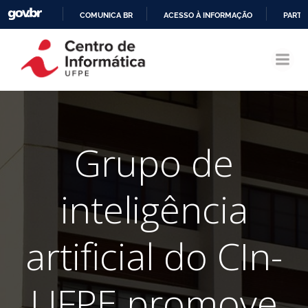
COMUNICA BR
ACESSO À INFORMAÇÃO
PARTI
Pular
IR
para
PARA
o
O
conteúdo
CONTEÚDO
Grupo de
inteligência
artificial do CIn-
UFPE promove