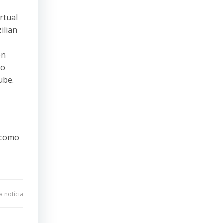
rtual
zilian
on
ão
ube.
 como
 notícia