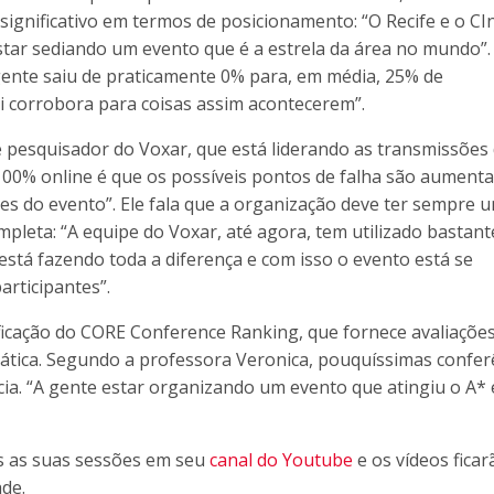
significativo em termos de posicionamento: “O Recife e o CI
tar sediando um evento que é a estrela da área no mundo”.
gente saiu de praticamente 0% para, em média, 25% de
ui corrobora para coisas assim acontecerem”.
e pesquisador do Voxar, que está liderando as transmissões
 100% online é que os possíveis pontos de falha são aument
 do evento”. Ele fala que a organização deve ter sempre 
mpleta: “A equipe do Voxar, até agora, tem utilizado bastant
e está fazendo toda a diferença e com isso o evento está se
rticipantes”.
sificação do CORE Conference Ranking, que fornece avaliaçõe
rmática. Segundo a professora Veronica, pouquíssimas confer
ia. “A gente estar organizando um evento que atingiu o A* 
s as suas sessões em seu
canal do Youtube
e os vídeos ficar
de.