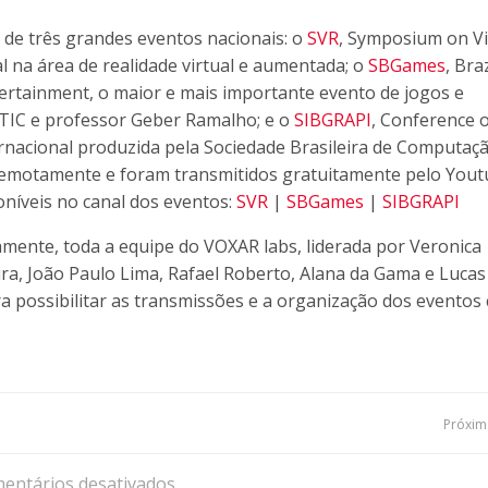
de três grandes eventos nacionais: o
SVR
, Symposium on Vi
l na área de realidade virtual e aumentada; o
SBGames
, Bra
tainment, o maior e mais importante evento de jogos e
sTIC e professor Geber Ramalho; e o
SIBGRAPI
, Conference 
ernacional produzida pela Sociedade Brasileira de Computaç
emotamente e foram transmitidos gratuitamente pelo Yout
oníveis no canal dos eventos:
SVR
|
SBGames
|
SIBGRAPI
mente, toda a equipe do VOXAR labs, liderada por Veronica
ira, João Paulo Lima, Rafael Roberto, Alana da Gama e Lucas
 possibilitar as transmissões e a organização dos eventos
Navegação
Próxima
de
entários desativados