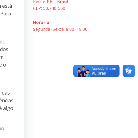
Recife-PE – Brasil
n está
CEP: 50.740-560
 Para
Horário
Segunda–Sexta: 8:00–18:00
 do
ados
um
e o
s das
ências
é algo
ão