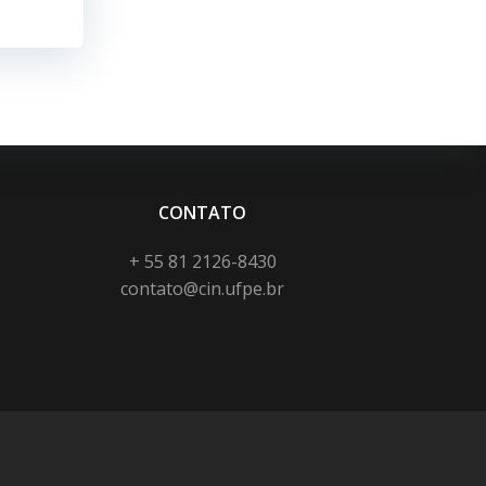
CONTATO
+ 55 81 2126-8430
contato@cin.ufpe.br