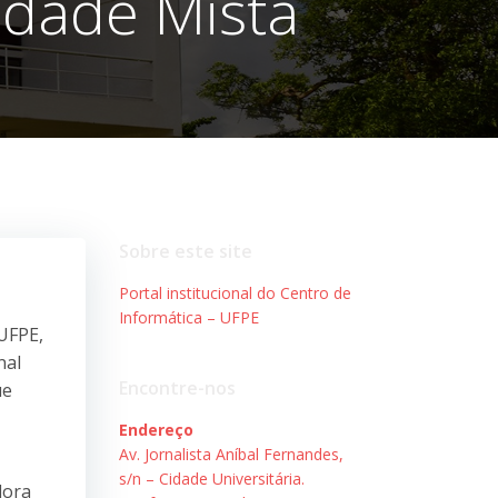
idade Mista
Sobre este site
Portal institucional do Centro de
Informática – UFPE
 UFPE,
nal
Encontre-nos
ue
Endereço
Av. Jornalista Aníbal Fernandes,
s/n – Cidade Universitária.
dora