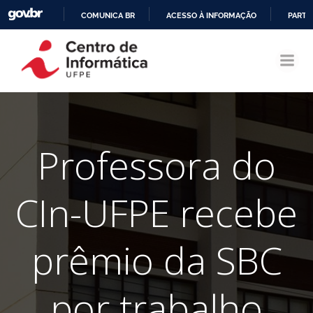
COMUNICA BR
ACESSO À INFORMAÇÃO
PARTI
Pular
IR
para
PARA
o
O
conteúdo
CONTEÚDO
Professora do
CIn-UFPE recebe
prêmio da SBC
por trabalho