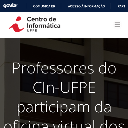
COMUNICA BR
ACESSO À INFORMAÇÃO
PARTI
Pular
IR
para
PARA
o
O
conteúdo
CONTEÚDO
Professores do
CIn-UFPE
participam da
oficina virtual dos