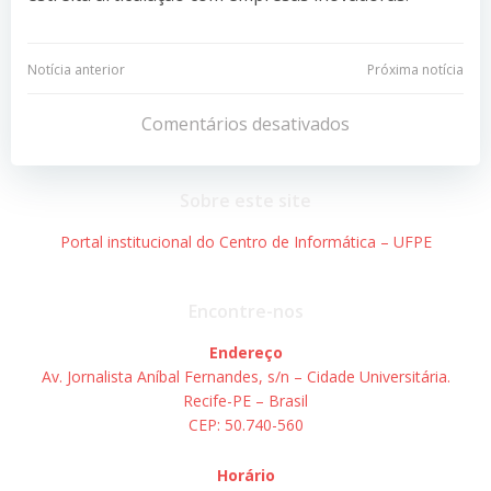
Navegação
Navegação
Notícia anterior
Próxima notícia
de
de
Comentários desativados
Post
Post
Sobre este site
Portal institucional do Centro de Informática – UFPE
Encontre-nos
Endereço
Av. Jornalista Aníbal Fernandes, s/n – Cidade Universitária.
Recife-PE – Brasil
CEP: 50.740-560
Horário