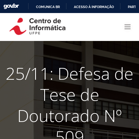
COMUNICA BR
ACESSO À INFORMAÇÃO
PARTI
Pular
IR
para
PARA
o
O
conteúdo
CONTEÚDO
25/11: Defesa de
Tese de
Doutorado Nº
509