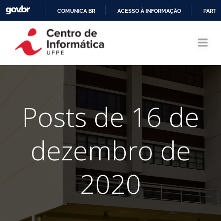
COMUNICA BR
ACESSO À INFORMAÇÃO
PARTI
Pular
IR
para
PARA
o
O
conteúdo
CONTEÚDO
Posts de 16 de
dezembro de
2020