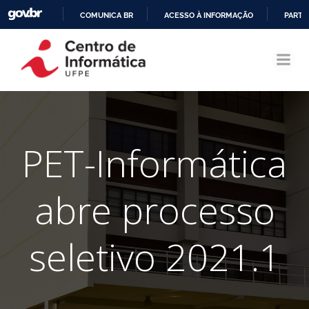
COMUNICA BR
ACESSO À INFORMAÇÃO
PARTI
Pular
IR
para
PARA
o
O
conteúdo
CONTEÚDO
PET-Informática
abre processo
seletivo 2021.1