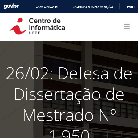
COMUNICA BR
ACESSO À INFORMAÇÃO
PARTI
Pular
IR
para
PARA
o
O
conteúdo
CONTEÚDO
26/02: Defesa de
Dissertação de
Mestrado Nº
1.950