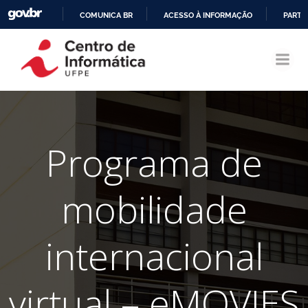
COMUNICA BR
ACESSO À INFORMAÇÃO
PARTI
Pular
IR
para
PARA
o
O
conteúdo
CONTEÚDO
Programa de
mobilidade
internacional
virtual – eMOVIES