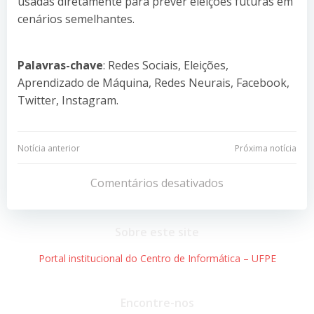
usadas diretamente para prever eleições futuras em
cenários semelhantes.
Palavras-chave
: Redes Sociais, Eleições,
Aprendizado de Máquina, Redes Neurais, Facebook,
Twitter, Instagram.
Navegação
Navegação
Notícia anterior
Próxima notícia
de
de
Comentários desativados
Post
Post
Sobre este site
Portal institucional do Centro de Informática – UFPE
Encontre-nos