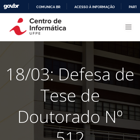
COMUNICA BR
ACESSO À INFORMAÇÃO
PARTI
Pular
IR
para
PARA
o
O
conteúdo
CONTEÚDO
18/03: Defesa de
Tese de
Doutorado Nº
512