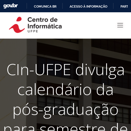
COMUNICA BR
ACESSO À INFORMAÇÃO
PARTI
Pular
IR
para
PARA
o
O
conteúdo
CONTEÚDO
CIn-UFPE divulga
calendário da
pós-graduação
para semestre de