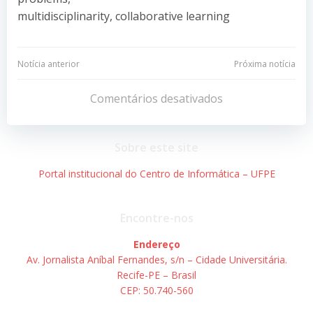
multidisciplinarity, collaborative learning
Navegação
Navegação
Notícia anterior
Próxima notícia
de
de
Comentários desativados
Post
Post
Sobre este site
Portal institucional do Centro de Informática – UFPE
Encontre-nos
Endereço
Av. Jornalista Aníbal Fernandes, s/n – Cidade Universitária.
Recife-PE – Brasil
CEP: 50.740-560