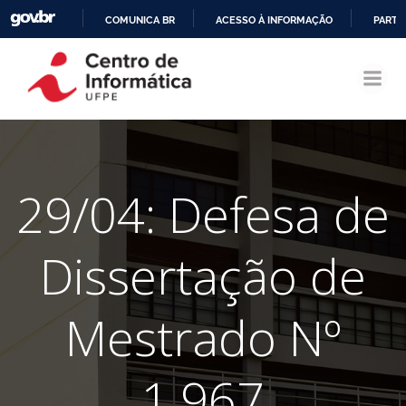
COMUNICA BR
ACESSO À INFORMAÇÃO
PARTI
Pular
IR
para
PARA
o
O
conteúdo
CONTEÚDO
29/04: Defesa de
Dissertação de
Mestrado Nº
1.967