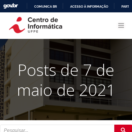
COMUNICA BR
ACESSO À INFORMAÇÃO
PARTI
Pular
IR
para
PARA
o
O
conteúdo
CONTEÚDO
Posts de 7 de
maio de 2021