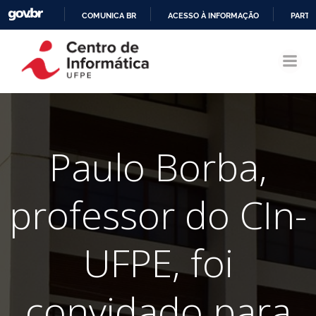
COMUNICA BR
ACESSO À INFORMAÇÃO
PARTI
Pular
IR
para
PARA
o
O
conteúdo
CONTEÚDO
Paulo Borba,
professor do CIn-
UFPE, foi
convidado para