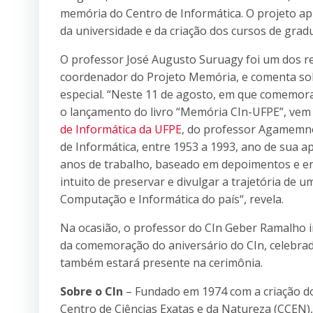
memória do Centro de Informática. O projeto ap
da universidade e da criação dos cursos de grad
O professor José Augusto Suruagy foi um dos re
coordenador do Projeto Memória, e comenta sob
especial. “Neste 11 de agosto, em que comemora
o lançamento do livro “Memória CIn-UFPE”, vem
de Informática da UFPE
, do professor Agamemno
de Informática, entre 1953 a 1993, ano de sua a
anos de trabalho, baseado em depoimentos e en
intuito de preservar e divulgar a trajetória de
Computação e Informática do país“, revela.
Na ocasião, o professor do CIn Geber Ramalho 
da comemoração do aniversário do CIn, celebra
também estará presente na cerimônia.
Sobre o CIn
– Fundado em 1974 com a criação do
Centro de Ciências Exatas e da Natureza (CCEN),