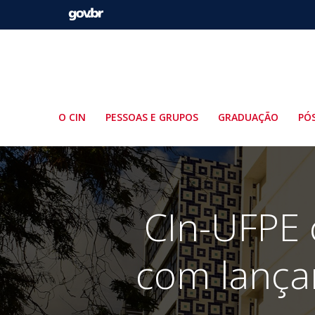
Pular
para
o
conteúdo
O CIN
PESSOAS E GRUPOS
GRADUAÇÃO
PÓ
CIn-UFPE 
com lança