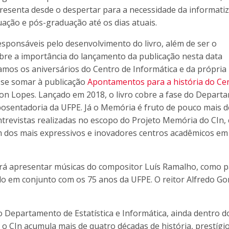
resenta desde o despertar para a necessidade da informati
uação e pós-graduação até os dias atuais.
sponsáveis pelo desenvolvimento do livro, além de ser o
re a importância do lançamento da publicação nesta data
mos os aniversários do Centro de Informática e da própria
 se somar à publicação
Apontamentos para a história do Ce
n Lopes. Lançado em 2018, o livro cobre a fase do Depart
posentadoria da UFPE. Já o Memória é fruto de pouco mais d
trevistas realizadas no escopo do Projeto Memória do CIn,
 um dos mais expressivos e inovadores centros acadêmicos em
irá apresentar músicas do compositor Luís Ramalho, como p
do em conjunto com os 75 anos da UFPE. O reitor Alfredo G
 Departamento de Estatística e Informática, ainda dentro d
 o CIn acumula mais de quatro décadas de história, prestígio