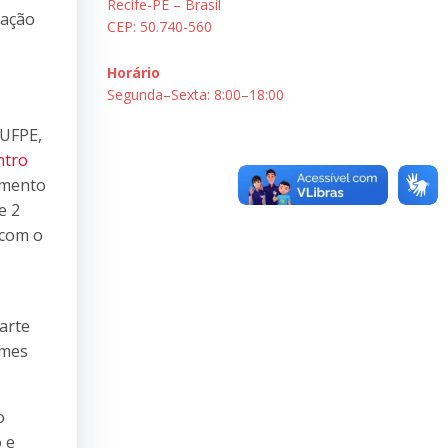
Recife-PE – Brasil
zação
CEP: 50.740-560
Horário
Segunda–Sexta: 8:00–18:00
 UFPE,
ntro
amento
e 2
 com o
arte
omes
o
 e