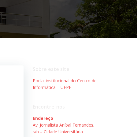
Sobre este site
Portal institucional do Centro de
Informática – UFPE
Encontre-nos
Endereço
Av. Jornalista Aníbal Fernandes,
s/n – Cidade Universitária.