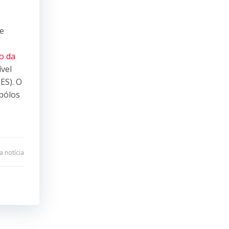
e
o da
vel
ES). O
 pólos
 notícia