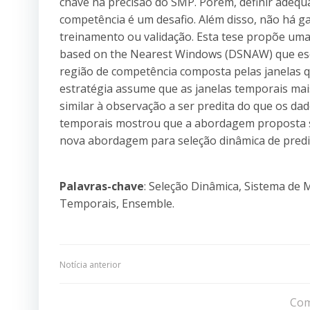
chave na precisão do SMP. Porém, definir adequ
competência é um desafio. Além disso, não há g
treinamento ou validação. Esta tese propõe uma
based on the Nearest Windows (DSNAW) que es
região de competência composta pelas janelas q
estratégia assume que as janelas temporais m
similar à observação a ser predita do que os da
temporais mostrou que a abordagem proposta s
nova abordagem para seleção dinâmica de predi
Palavras-chave
: Seleção Dinâmica, Sistema de M
Temporais, Ensemble.
Navegação
Notícia anterior
de
Com