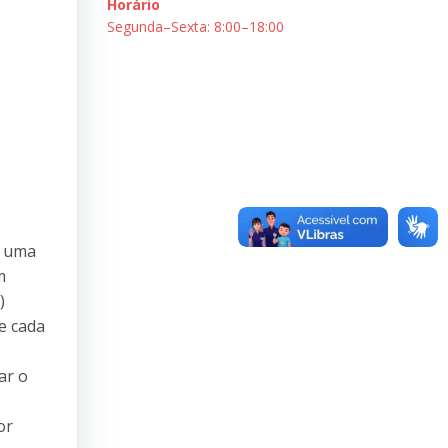
Horário
Segunda–Sexta: 8:00–18:00
é uma
m
)
e cada
ar o
or