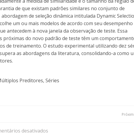
adamente a medida de similaridade e o tamanho da região d
arantia de que existam padrões similares no conjunto de
 abordagem de seleção dinâmica intitulada Dynamic Selecti
colhe um ou mais modelos de acordo com seu desempenho
ue antecedem à nova janela da observação de teste. Essa
ais próximas do novo padrão de teste têm um comportament
dos de treinamento. O estudo experimental utilizando dez sé
upera as abordagens da literatura, consolidando-a como 
tores.
últiplos Preditores, Séries
Navegação
Próxima
de
entários desativados