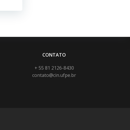
CONTATO
+ 55 81 2126-8430
contato@cin.ufpe.br