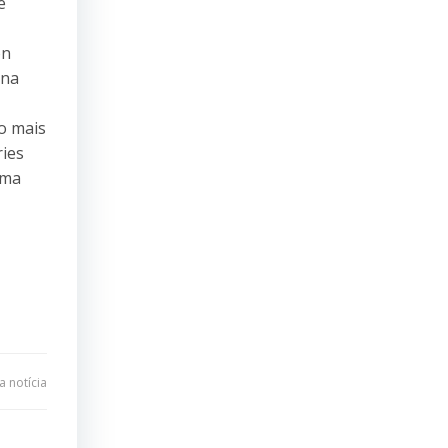
e
on
 na
o mais
ries
uma
 notícia