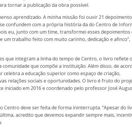
ra tornar a publicação da obra possível.
imenso aprendizado. A minha missão foi ouvir 21 depoimento
s se confundem com a própria história da do Centro de Infor
epois eu, junto com um time, transformei esses depoimentos
e um trabalho feito com muito carinho, dedicação e afinco”,
 que integram a linha do tempo de Centro, o livro reflete 
la comunidade que compõe a instituição. Além disso, de acor
r celebra a educação superior como espaço de criação,
s relações sociais e oportunidades. O livro é fruto do proj
te iniciado em 2016 e coordenado pelo professor José Augu
o Centro deve ser feita de forma ininterrupta. “Apesar do li
última, acredito que devemos expandir sempre mais, incenti
.