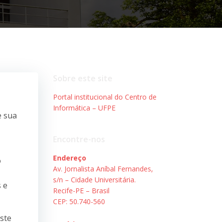
Sobre este site
Portal institucional do Centro de
Informática – UFPE
e sua
Encontre-nos
Endereço
o
Av. Jornalista Aníbal Fernandes,
s/n – Cidade Universitária.
 e
Recife-PE – Brasil
CEP: 50.740-560
este