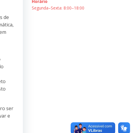
Horário
Segunda–Sexta: 8:00–18:00
s de
mática,
 em
o
do
eto
sto
vro ser
var e