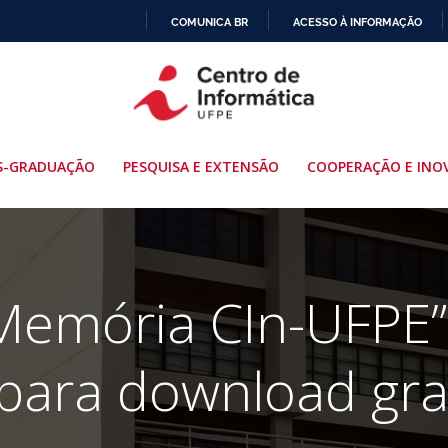
COMUNICA BR
ACESSO À INFORMAÇÃO
IR
PARA
O
CONTEÚDO
S-GRADUAÇÃO
PESQUISA E EXTENSÃO
COOPERAÇÃO E INO
“Memória CIn-UFPE” 
 para download gr