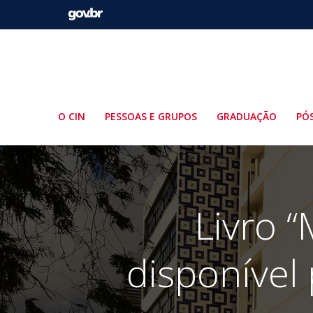
Pular
para
o
conteúdo
O CIN
PESSOAS E GRUPOS
GRADUAÇÃO
PÓ
Livro 
disponível