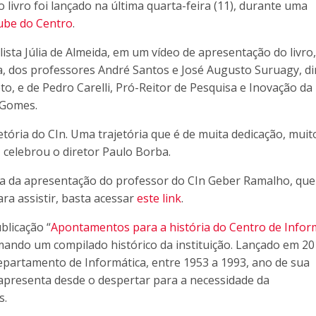
o livro foi lançado na última quarta-feira (11), durante uma
ube do Centro
.
ista Júlia de Almeida, em um vídeo de apresentação do livro
a, dos professores André Santos e José Augusto Suruagy, di
eto, e de Pedro Carelli, Pró-Reitor de Pesquisa e Inovação da
 Gomes.
etória do CIn. Uma trajetória que é de muita dedicação, muit
, celebrou o diretor Paulo Borba.
nta da apresentação do professor do CIn Geber Ramalho, que
ra assistir, basta acessar
este link
.
blicação “
Apontamentos para a história do Centro de Infor
ndo um compilado histórico da instituição. Lançado em 20
epartamento de Informática, entre 1953 a 1993, ano de sua
presenta desde o despertar para a necessidade da
s.