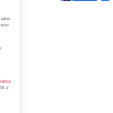
, além
retor
o
mática
18, a