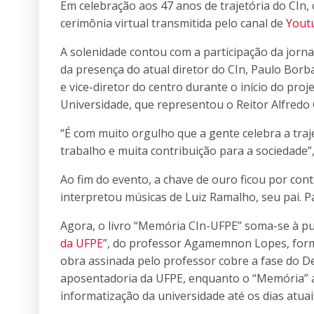
Em celebração aos 47 anos de trajetória do CIn, 
cerimônia virtual transmitida pelo canal de
Yout
A solenidade contou com a participação da jornal
da presença do atual diretor do CIn, Paulo Borb
e vice-diretor do centro durante o início do proj
Universidade, que representou o Reitor Alfredo
“É com muito orgulho que a gente celebra a traj
trabalho e muita contribuição para a sociedade”
Ao fim do evento, a chave de ouro ficou por co
interpretou músicas de Luiz Ramalho, seu pai. Pa
Agora, o livro “Memória CIn-UFPE” soma-se à pu
da UFPE
”, do professor Agamemnon Lopes, forma
obra assinada pelo professor cobre a fase do D
aposentadoria da UFPE, enquanto o “Memória” a
informatização da universidade até os dias atuai