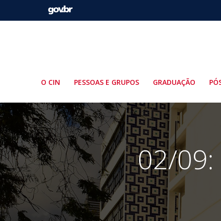
Pular
para
o
conteúdo
O CIN
PESSOAS E GRUPOS
GRADUAÇÃO
PÓ
02/09: