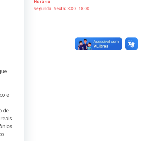
Horário
Segunda–Sexta: 8:00–18:00
que
co e
o de
reais
ônios
co