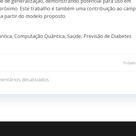
e de generalização, demonstrando potencial para uso em
 próximo. Este trabalho é também uma contribuição ao camp
 a partir do modelo proposto.
ntica, Computação Quântica, Saúde, Previsão de Diabetes
Navegação
Próxima
de
entários desativados
Post