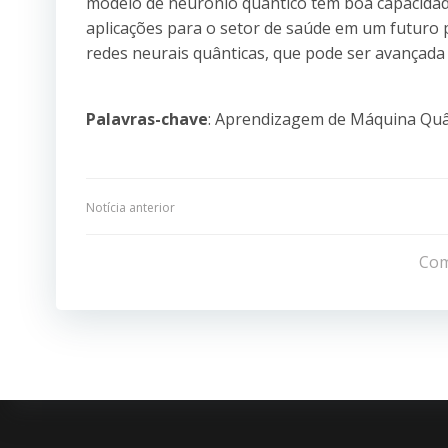
modelo de neurônio quântico tem boa capacidad
aplicações para o setor de saúde em um futuro
redes neurais quânticas, que pode ser avançada
Palavras-chave
: Aprendizagem de Máquina Quâ
Navegação
Notícia anterior
de
Com
Post