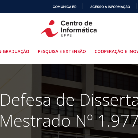
COMUNICA BR
ACESSO À INFORMAÇÃO
IR
PARA
O
CONTEÚDO
S-GRADUAÇÃO
PESQUISA E EXTENSÃO
COOPERAÇÃO E INO
 Defesa de Dissert
Mestrado Nº 1.97