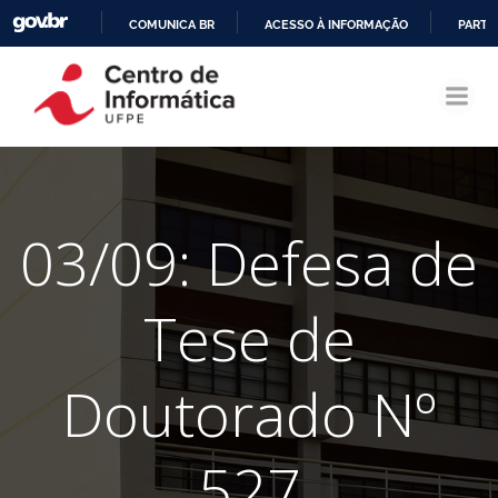
COMUNICA BR
ACESSO À INFORMAÇÃO
PARTI
Pular
IR
para
PARA
o
O
conteúdo
CONTEÚDO
03/09: Defesa de
Tese de
Doutorado Nº
527