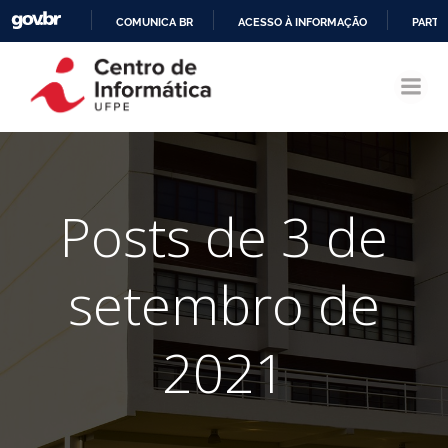
COMUNICA BR
ACESSO À INFORMAÇÃO
PARTI
Pular
IR
para
PARA
o
O
conteúdo
CONTEÚDO
Posts de 3 de
setembro de
2021