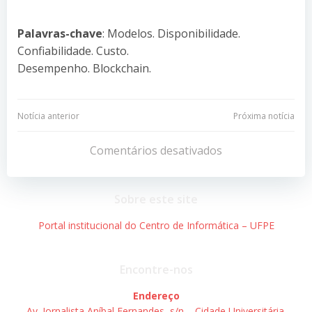
Palavras-chave
: Modelos. Disponibilidade.
Confiabilidade. Custo.
Desempenho. Blockchain.
Navegação
Navegação
Notícia anterior
Próxima notícia
de
de
Comentários desativados
Post
Post
Sobre este site
Portal institucional do Centro de Informática – UFPE
Encontre-nos
Endereço
Av. Jornalista Aníbal Fernandes, s/n – Cidade Universitária.