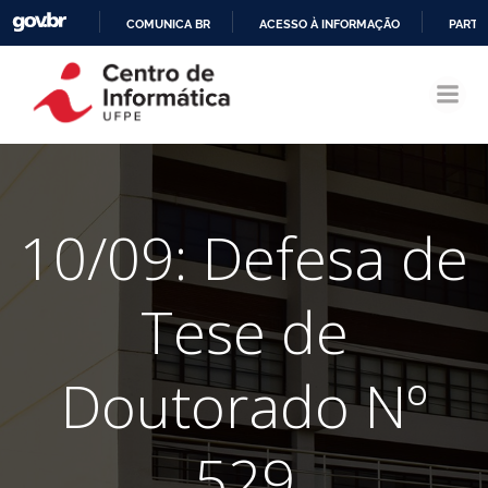
COMUNICA BR
ACESSO À INFORMAÇÃO
PARTI
Pular
IR
para
PARA
o
O
conteúdo
CONTEÚDO
10/09: Defesa de
Tese de
Doutorado Nº
529