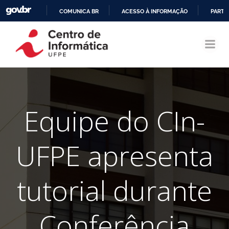
COMUNICA BR
ACESSO À INFORMAÇÃO
PARTI
Pular
IR
para
PARA
o
O
conteúdo
CONTEÚDO
Equipe do CIn-
UFPE apresenta
tutorial durante
Conferência