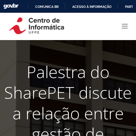
COMUNICA BR
ACESSO À INFORMAÇÃO
PARTI
Pular
IR
para
PARA
o
O
conteúdo
CONTEÚDO
Palestra do
SharePET discute
a relação entre
gestão de