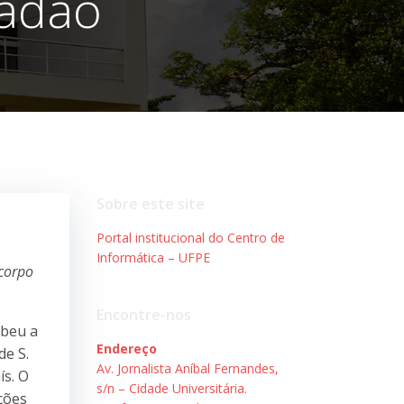
tadão
Sobre este site
Portal institucional do Centro de
Informática – UFPE
 corpo
Encontre-nos
ebeu a
Endereço
de S.
Av. Jornalista Aníbal Fernandes,
ís. O
s/n – Cidade Universitária.
ções