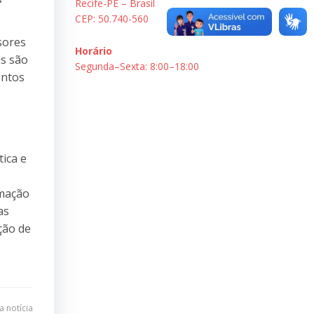
Recife-PE – Brasil
CEP: 50.740-560
sores
Horário
is são
Segunda–Sexta: 8:00–18:00
entos
ica e
rmação
as
ção de
 notícia