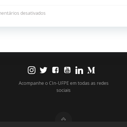
Navegação
de
entários desativados
Post
Acompanhe o CIn-UFPE em todas as redes
sociais