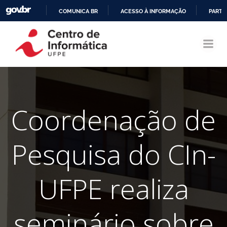
COMUNICA BR
ACESSO À INFORMAÇÃO
PARTI
Pular
IR
para
PARA
o
O
conteúdo
CONTEÚDO
Coordenação de
Pesquisa do CIn-
UFPE realiza
seminário sobre