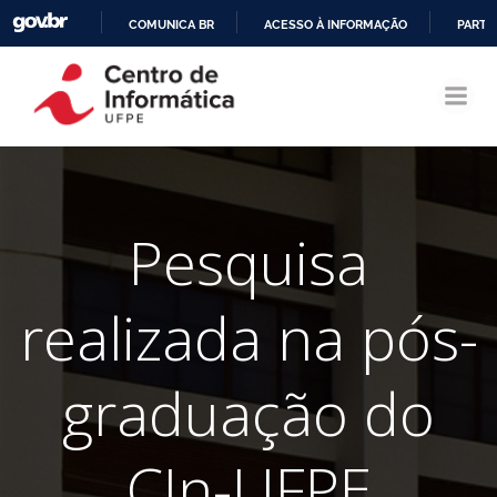
COMUNICA BR
ACESSO À INFORMAÇÃO
PARTI
Pular
IR
para
PARA
o
O
conteúdo
CONTEÚDO
Pesquisa
realizada na pós-
graduação do
CIn-UFPE