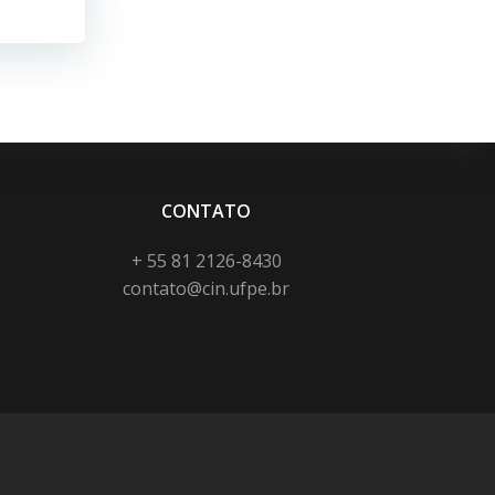
CONTATO
+ 55 81 2126-8430
contato@cin.ufpe.br