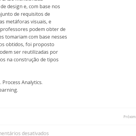
 de design e, com base nos
njunto de requisitos de
ias metáforas visuais, e
s professores podem obter de
les tomariam com base nesses
cos obtidos, foi proposto
odem ser reutilizadas por
dos na construção de tipos
. Process Analytics.
earning.
Navegação
Próxima
de
entários desativados