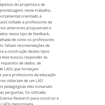
jetivos do projetista e de
aprendizagem; neste trabalho,
portamental orientado a
ack) voltado a professores da
alhos anteriores propuseram e
ados nesse tipo de feedback,
talhada de como os professores
im, faltam recomendações de
ra a construção destes tipos
ta tese buscou responder às
 requisitos de dados, de
o de LADs que forneçam
s para professores da educação
ssores obteriam de um LAD
ões pedagógicas eles tomariam
s perguntas, foi utilizado
ience Research para construir e
 de LADs mencionada