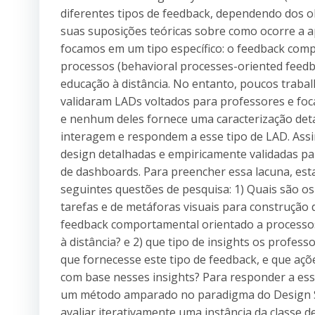
diferentes tipos de feedback, dependendo dos ob
suas suposições teóricas sobre como ocorre a 
focamos em um tipo específico: o feedback com
processos (behavioral processes-oriented feedb
educação à distância. No entanto, poucos trab
validaram LADs voltados para professores e foc
e nenhum deles fornece uma caracterização de
interagem e respondem a esse tipo de LAD. Ass
design detalhadas e empiricamente validadas pa
de dashboards. Para preencher essa lacuna, es
seguintes questões de pesquisa: 1) Quais são os
tarefas e de metáforas visuais para construçã
feedback comportamental orientado a processo
à distância? e 2) que tipo de insights os profe
que fornecesse este tipo de feedback, e que aç
com base nesses insights? Para responder a essa
um método amparado no paradigma do Design Sc
avaliar iterativamente uma instância da classe