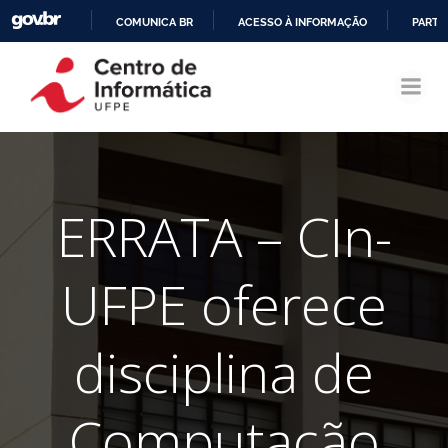
COMUNICA BR
ACESSO À INFORMAÇÃO
PARTI
Pular
IR
para
PARA
o
O
conteúdo
CONTEÚDO
ERRATA – CIn-
UFPE oferece
disciplina de
Computação