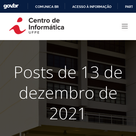
COMUNICA BR
ACESSO À INFORMAÇÃO
PARTI
Pular
IR
para
PARA
o
O
conteúdo
CONTEÚDO
Posts de 13 de
dezembro de
2021