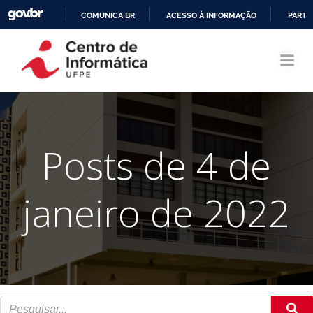
COMUNICA BR
ACESSO À INFORMAÇÃO
PARTI
Pular
IR
para
PARA
o
O
conteúdo
CONTEÚDO
Posts de 4 de
janeiro de 2022