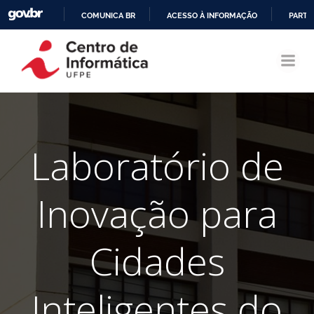
COMUNICA BR
ACESSO À INFORMAÇÃO
PARTI
Pular
IR
para
PARA
o
O
conteúdo
CONTEÚDO
Laboratório de
Inovação para
Cidades
Inteligentes do