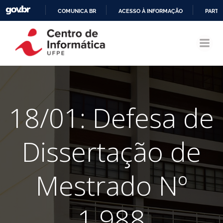
COMUNICA BR
ACESSO À INFORMAÇÃO
PARTI
Pular
IR
para
PARA
o
O
conteúdo
CONTEÚDO
18/01: Defesa de
Dissertação de
Mestrado Nº
1.988