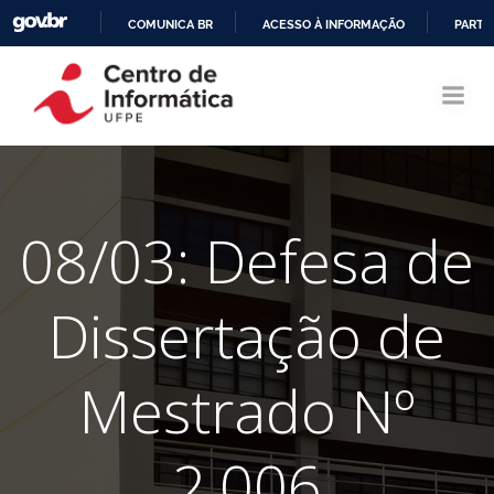
COMUNICA BR
ACESSO À INFORMAÇÃO
PARTI
Pular
IR
para
PARA
o
O
conteúdo
CONTEÚDO
08/03: Defesa de
Dissertação de
Mestrado Nº
2.006