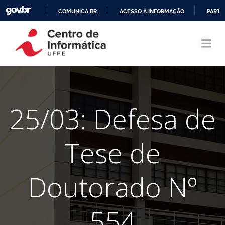
COMUNICA BR
ACESSO À INFORMAÇÃO
PARTI
Pular
IR
para
PARA
o
O
conteúdo
CONTEÚDO
25/03: Defesa de
Tese de
Doutorado Nº
554