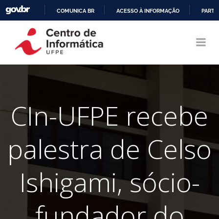
COMUNICA BR
ACESSO À INFORMAÇÃO
PARTI
Pular
IR
para
PARA
o
O
conteúdo
CONTEÚDO
CIn-UFPE recebe
palestra de Celso
Ishigami, sócio-
fundador do