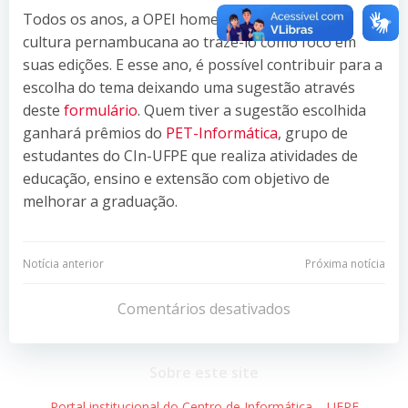
Todos os anos, a OPEI homenageia um tema da
cultura pernambucana ao trazê-lo como foco em
suas edições. E esse ano, é possível contribuir para a
escolha do tema deixando uma sugestão através
deste
formulário
. Quem tiver a sugestão escolhida
ganhará prêmios do
PET-Informática
, grupo de
estudantes do CIn-UFPE que realiza atividades de
educação, ensino e extensão com objetivo de
melhorar a graduação.
Navegação
Navegação
Notícia anterior
Próxima notícia
de
de
Comentários desativados
Post
Post
Sobre este site
Portal institucional do Centro de Informática – UFPE