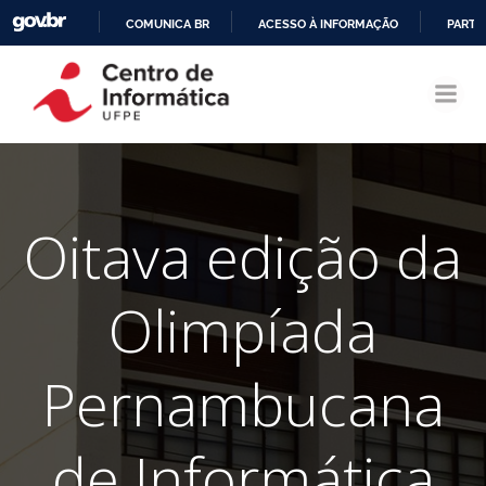
COMUNICA BR
ACESSO À INFORMAÇÃO
PARTI
Pular
IR
para
PARA
o
O
conteúdo
CONTEÚDO
Oitava edição da
Olimpíada
Pernambucana
de Informática