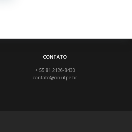
CONTATO
+ 55 81 2126-8430
contato@cin.ufpe.br