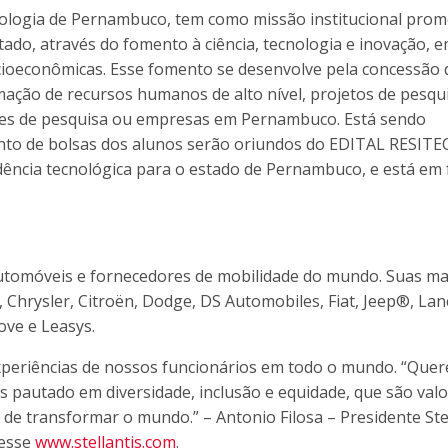
ologia de Pernambuco, tem como missão institucional pro
tado, através do fomento à ciência, tecnologia e inovação, 
cioeconômicas. Esse fomento se desenvolve pela concessão 
mação de recursos humanos de alto nível, projetos de pesqu
uições de pesquisa ou empresas em Pernambuco. Está sendo
to de bolsas dos alunos serão oriundos do EDITAL RESITEC
dência tecnológica para o estado de Pernambuco, e está em 
e automóveis e fornecedores de mobilidade do mundo. Suas m
, Chrysler, Citroën, Dodge, DS Automobiles, Fiat, Jeep®, Lanc
ove e Leasys.
 experiências de nossos funcionários em todo o mundo. “Que
s pautado em diversidade, inclusão e equidade, que são val
 de transformar o mundo.” – Antonio Filosa – Presidente Ste
cesse
www.stellantis.com
.