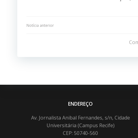
Navegação
Notícia anterior
de
Com
Post
ENDEREÇO
Av. Jornalista Anibal Fernandes, s/n, Cidade
Universitária (Campus Recife)
CEP: 50740-560