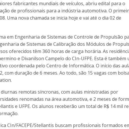
ores fabricantes mundiais de veículos, abriu edital para o
ção de profissionais para a indústria automotiva. O primeir
/08. Uma nova chamada se inicia hoje e vai até o dia 02 de
uma em Engenharia de Sistemas de Controle de Propulsão pa
ngenharia de Sistemas de Calibração dos Módulos de Propul
rsos oferecidos têm 360 horas de carga horária. As residênci
lhermino e Divanilson Campelo do CIn-UFPE. Esta é também
tivo coordenada pelo Centro de Informática. O início das aul
2, com duração de 6 meses. Ao todo, são 15 vagas com bols
ation.
s diurnas remotas síncronas, com aulas ministradas por
ersidades renomadas na área automotiva, e 2 meses de for
lantis e UFPE. Os alunos receberão um total de R$ 14 mil re
formação.
gica CIn/FACEPE/Stellantis buscam profissionais formados e