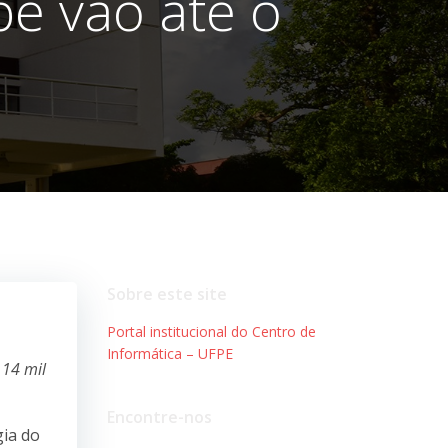
pe vão até o
Sobre este site
Portal institucional do Centro de
Informática – UFPE
 14 mil
Encontre-nos
gia do