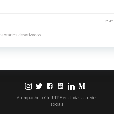
Navegação
Próxima
de
entários desativados
Post
Acompanhe o CIn-UFPE em todas as redes
sociais