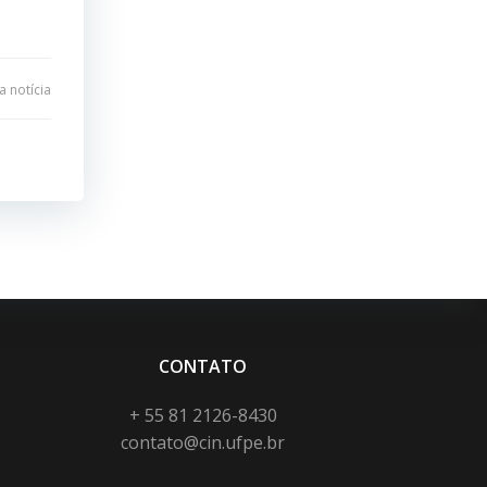
 notícia
CONTATO
+ 55 81 2126-8430
contato@cin.ufpe.br