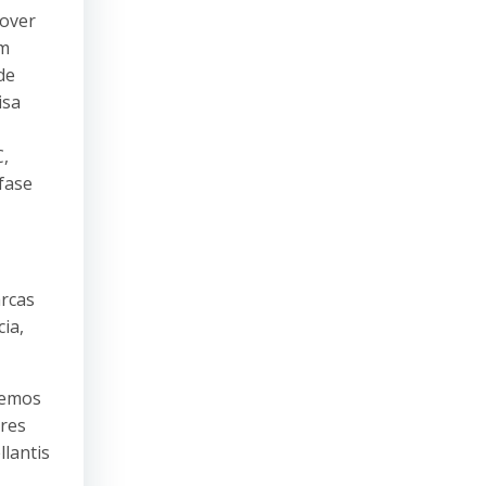
mover
em
de
isa
,
fase
arcas
ia,
remos
ores
llantis