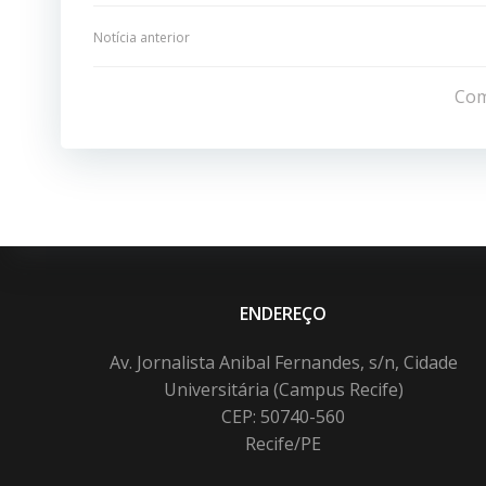
Navegação
Notícia anterior
de
Com
Post
ENDEREÇO
Av. Jornalista Anibal Fernandes, s/n, Cidade
Universitária (Campus Recife)
CEP: 50740-560
Recife/PE