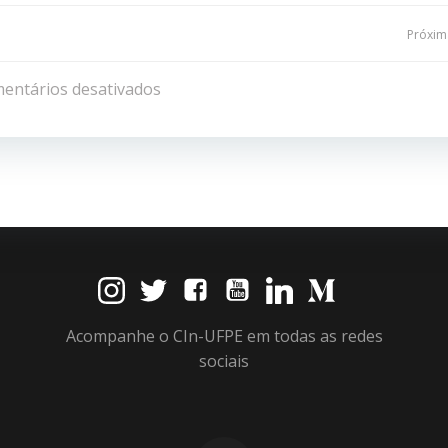
Navegação
Próxima
de
entários desativados
Post
Acompanhe o CIn-UFPE em todas as redes
sociais