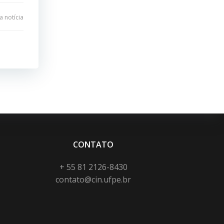
 notícia
CONTATO
+ 55 81 2126-8430
contato@cin.ufpe.br