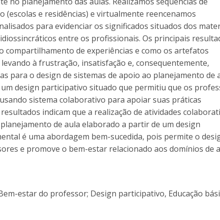
te no planejamento das aulas. Realizamos sequências de
ho (escolas e residências) e virtualmente reencenamos
lisados para evidenciar os significados situados dos mater
diossincráticos entre os profissionais. Os principais result
no compartilhamento de experiências e como os artefatos
 levando à frustração, insatisfação e, consequentemente,
s para o design de sistemas de apoio ao planejamento de 
 um design participativo situado que permitiu que os profe
 usando sistema colaborativo para apoiar suas práticas
resultados indicam que a realização de atividades colaborat
planejamento de aula elaborado a partir de um design
mental é uma abordagem bem-sucedida, pois permite o desi
fessores e promove o bem-estar relacionado aos domínios de a
Bem-estar do professor; Design participativo, Educação bási