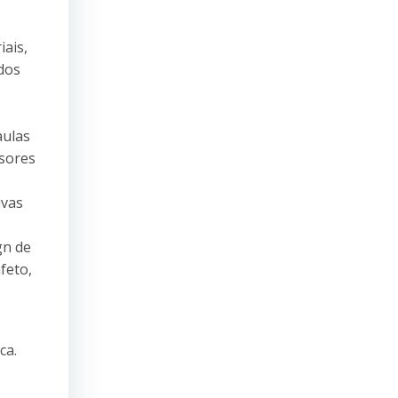
iais,
ados
aulas
ssores
ivas
gn de
feto,
ca.