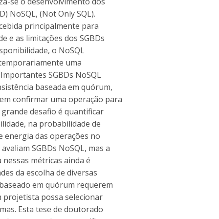
iza-se o desenvolvimento dos
D) NoSQL, (Not Only SQL).
cebida principalmente para
ade e as limitações dos SGBDs
isponibilidade, o NoSQL
e, temporariamente uma
es. Importantes SGBDs NoSQL
onsistência baseada em quórum,
vem confirmar uma operação para
 grande desafio é quantificar
ilidade, na probabilidade de
e energia das operações no
s avaliam SGBDs NoSQL, mas a
a nessas métricas ainda é
ades da escolha de diversas
L baseado em quórum requerem
 projetista possa selecionar
mas. Esta tese de doutorado