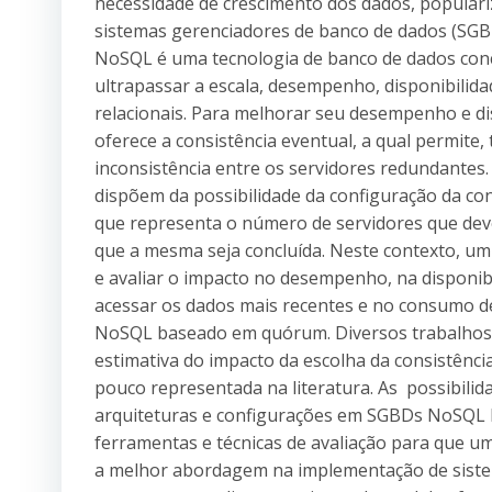
necessidade de crescimento dos dados, popular
sistemas gerenciadores de banco de dados (SGB
NoSQL é uma tecnologia de banco de dados con
ultrapassar a escala, desempenho, disponibilid
relacionais. Para melhorar seu desempenho e d
oferece a consistência eventual, a qual permit
inconsistência entre os servidores redundant
dispõem da possibilidade da configuração da c
que representa o número de servidores que de
que a mesma seja concluída. Neste contexto, um
e avaliar o impacto no desempenho, na disponib
acessar os dados mais recentes e no consumo d
NoSQL baseado em quórum. Diversos trabalho
estimativa do impacto da escolha da consistênci
pouco representada na literatura. As possibilid
arquiteturas e configurações em SGBDs NoSQ
ferramentas e técnicas de avaliação para que um
a melhor abordagem na implementação de siste