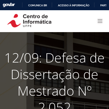
COMUNICA BR
ACESSO À INFORMAÇÃO
PARTI
Pular
IR
para
PARA
o
O
conteúdo
CONTEÚDO
12/09: Defesa de
Dissertação de
Mestrado Nº
2.052