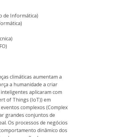
o de Informática)
formática)
cnica)
FO)
nças climáticas aumentam a
orça a humanidade a criar
 inteligentes aplicaram com
ert of Things (IoT)) em
e eventos complexos (Complex
sar grandes conjuntos de
al. Os processos de negócios
 o comportamento dinâmico dos