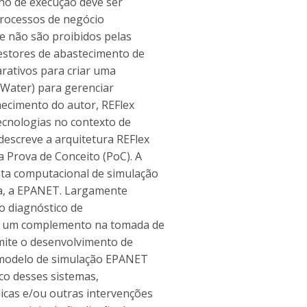
ho de execução deve ser
 processos de negócio
e não são proibidos pelas
gestores de abastecimento de
arativos para criar uma
ex Water) para gerenciar
hecimento do autor, REFlex
ecnologias no contexto de
descreve a arquitetura REFlex
 Prova de Conceito (PoC). A
nta computacional de simulação
ua, a EPANET. Largamente
o diagnóstico de
 é um complemento na tomada de
rmite o desenvolvimento de
o modelo de simulação EPANET
tico desses sistemas,
icas e/ou outras intervenções