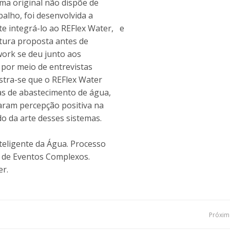
ma original não dispõe de
balho, foi desenvolvida a
 integrá-lo ao REFlex Water, e
tetura proposta antes de
ework se deu junto aos
s por meio de entrevistas
nstra-se que o REFlex Water
as de abastecimento de água,
taram percepção positiva na
do da arte desses sistemas.
nteligente da Água. Processo
o de Eventos Complexos.
er.
Navegação
Próxima