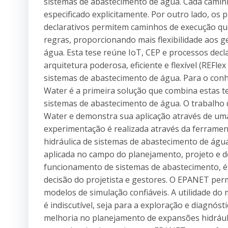
sistemas de abastecimento de água. Cada camin
especificado explicitamente. Por outro lado, os
declarativos permitem caminhos de execução qu
regras, proporcionando mais flexibilidade aos 
água. Esta tese reúne IoT, CEP e processos decl
arquitetura poderosa, eficiente e flexível (REFl
sistemas de abastecimento de água. Para o con
Water é a primeira solução que combina estas t
sistemas de abastecimento de água. O trabalho 
Water e demonstra sua aplicação através de uma
experimentação é realizada através da ferrame
hidráulica de sistemas de abastecimento de ág
aplicada no campo do planejamento, projeto e d
funcionamento de sistemas de abastecimento,
decisão do projetista e gestores. O EPANET pe
modelos de simulação confiáveis. A utilidade d
é indiscutível, seja para a exploração e diagnós
melhoria no planejamento de expansões hidrául