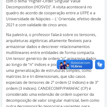
com o tema “Higher-Order Singular Value
Decomposition (HOSVD)”. A visita acontecerá no
quadro do acordo de cooperação entre a UFPE e a
Universidade de Nápoles – L’ Orientale, efetivo desde
2021 e com validade de cinco anos.
Na palestra, o professor falará sobre os tensores,
arquiteturas algébricas altamente flexíveis para
armazenar dados e descrever relacionamentos
multilineares entre entidades de forma compacta.
Um tensor genérico de ordem “n” armazena dados
ao longo de “n” índices e pode ser descrito como
uma generalização de estruturas simples, como
matrizes bi e tri dimensionais, que são casos
especiais de tensores de 2ª ordem (2 índices) e de 3ª
ordem (3 índices). CANDECOMP/PARAFAC (CP) é
considerado uma extensão de ordem superior da
decomposição de valor singular matricial, bem como
outra decomposição tensorial e variantes para