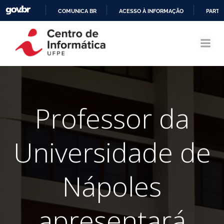
COMUNICA BR
ACESSO À INFORMAÇÃO
PARTI
Pular
IR
para
PARA
o
O
conteúdo
CONTEÚDO
Professor da
Universidade de
Nápoles
apresentará