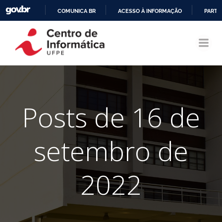
COMUNICA BR
ACESSO À INFORMAÇÃO
PARTI
Pular
IR
para
PARA
o
O
conteúdo
CONTEÚDO
Posts de 16 de
setembro de
2022