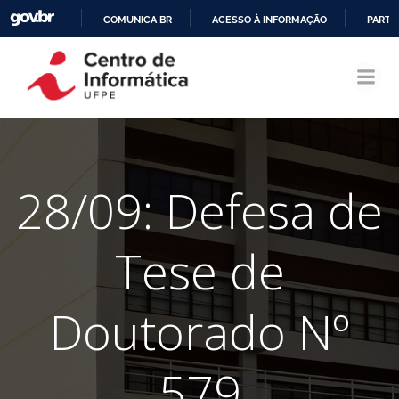
COMUNICA BR
ACESSO À INFORMAÇÃO
PARTI
Pular
IR
para
PARA
o
O
conteúdo
CONTEÚDO
28/09: Defesa de
Tese de
Doutorado Nº
579