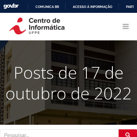
COMUNICA BR
ACESSO À INFORMAÇÃO
PARTI
Pular
IR
para
PARA
o
O
conteúdo
CONTEÚDO
Posts de 17 de
outubro de 2022