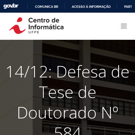
COMUNICA BR
ACESSO À INFORMAÇÃO
PARTI
Pular
IR
para
PARA
o
O
conteúdo
CONTEÚDO
14/12: Defesa de
Tese de
Doutorado Nº
584