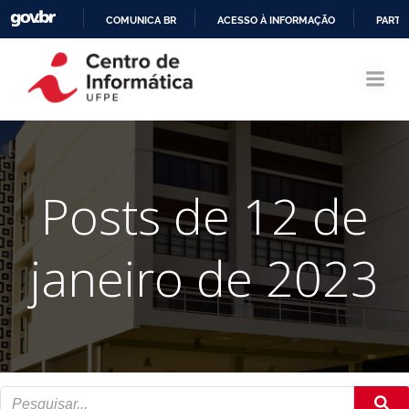
COMUNICA BR
ACESSO À INFORMAÇÃO
PARTI
Pular
IR
para
PARA
o
O
conteúdo
CONTEÚDO
Posts de 12 de
janeiro de 2023