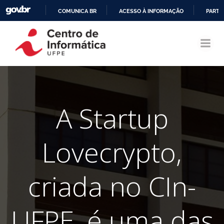
COMUNICA BR
ACESSO À INFORMAÇÃO
PARTI
Pular
IR
para
PARA
o
O
conteúdo
CONTEÚDO
A Startup
Lovecrypto,
criada no CIn-
UFPE, é uma das