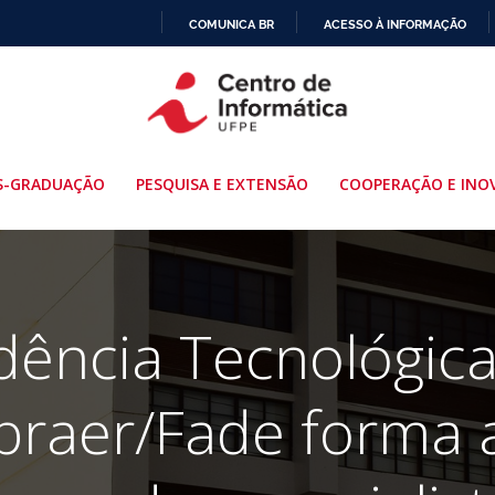
COMUNICA BR
ACESSO À INFORMAÇÃO
IR
PARA
O
CONTEÚDO
S-GRADUAÇÃO
PESQUISA E EXTENSÃO
COOPERAÇÃO E INO
dência Tecnológica
raer/Fade forma a