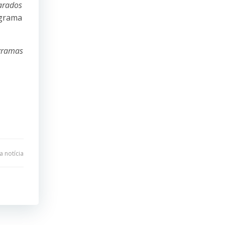
arados
ograma
ogramas
 notícia