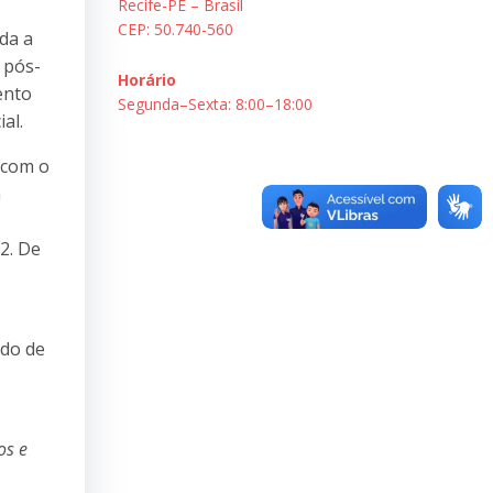
Recife-PE – Brasil
CEP: 50.740-560
da a
 pós-
Horário
ento
Segunda–Sexta: 8:00–18:00
al.
 com o
a
2. De
ado de
os e