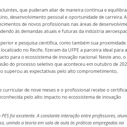
cluintes, que puderam aliar de maneira contínua e equilibra
sino, desenvolvimento pessoal e oportunidade de carreira. A
ecimentos de novos profissionais nas áreas de desenvolvim
dendo às demandas atuais e futuras da indústria aeroespaci
uperior e pesquisa científica, como também sua proximidade
localizado no Recife, fizeram da UFPE a parceira ideal para 
pacto para o ecossistema de inovação nacional. Neste ano, o
usão do processo seletivo que aconteceu em outubro de 202
ção superou as expectativas pelo alto comprometimento,
 curricular de nove meses e o profissional recebe o certific
reconhecida pelo alto impacto no ecossistema de inovação
PES foi excelente. A constante interação entre professores, alun
so, unindo a teoria em sala de aula às práticas empregadas na