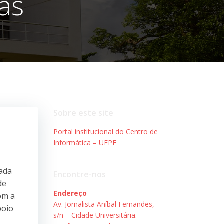
as
Sobre este site
Portal institucional do Centro de
Informática – UFPE
zada
Encontre-nos
de
Endereço
om a
Av. Jornalista Aníbal Fernandes,
poio
s/n – Cidade Universitária.