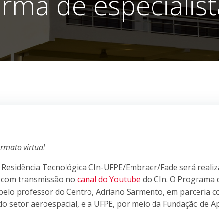
urma de especialist
rmato virtual
 Residência Tecnológica CIn-UFPE/Embraer/Fade será reali
l, com transmissão no
canal do Youtube
do CIn. O Programa 
pelo professor do Centro, Adriano Sarmento, em parceria c
o setor aeroespacial, e a UFPE, por meio da Fundação de A